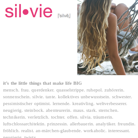
it’s the little things that make life BIG
mensch. frau. querdenker. quasselstrippe. ruhepol. zuhörerin.
sonnenschein. silvie. tante. kollektives unbewusstsein. schwester.
pessimistischer optimist. lernende. kreativling. weltverbesserer.
neugierig. steinbock. abenteurerin. maus. stark. sternchen.
technikerin. verletzlich. tochter. offen. silvia. träumerin.
luftschlossarchitektin. prinzessin. allerbauerin. analytiker. freundin.
fröhlich. realist. an-märchen-glaubende. workaholic. interessant.
neugierig. twisty.