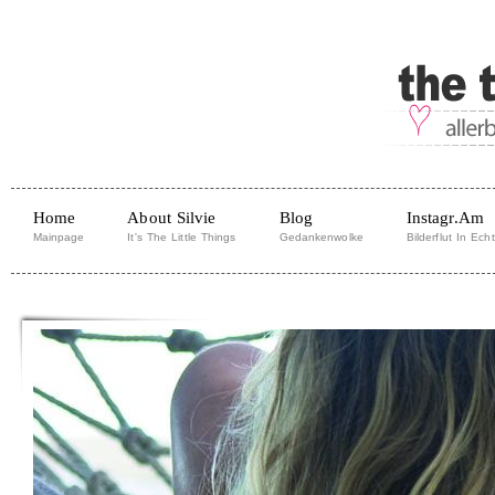
Home
About Silvie
Blog
Instagr.am
Mainpage
It's The Little Things
Gedankenwolke
Bilderflut In Echt