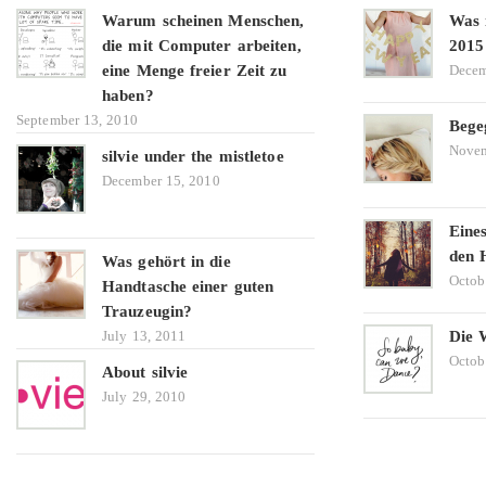
Warum scheinen Menschen,
Was 
die mit Computer arbeiten,
2015
eine Menge freier Zeit zu
Decem
haben?
September 13, 2010
Bege
Novem
silvie under the mistletoe
December 15, 2010
Eine
den 
Was gehört in die
Octob
Handtasche einer guten
Trauzeugin?
July 13, 2011
Die 
Octob
About silvie
July 29, 2010