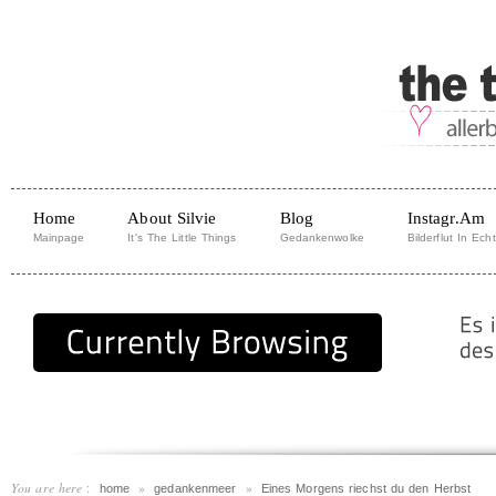
Home
About Silvie
Blog
Instagr.am
Mainpage
It's The Little Things
Gedankenwolke
Bilderflut In Echt
You are here
:
»
»
home
gedankenmeer
Eines Morgens riechst du den Herbst