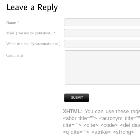
Name
*
Mail
( will not be published )
*
Website
( http://yourdomain.com )
Comment
XHTML:
You can use these tags:
<abbr title=""> <acronym title=
cite=""> <cite> <code> <del da
<q cite=""> <strike> <strong>