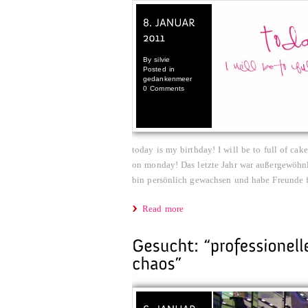
By
silvie
Posted in
gedankenmeer
0 Comments
today is my birthday! I will be to full of ca
on monday! Das letzte Jahr war außergewöhnli
bin persönlich gewachsen und habe Freunde f
Read more