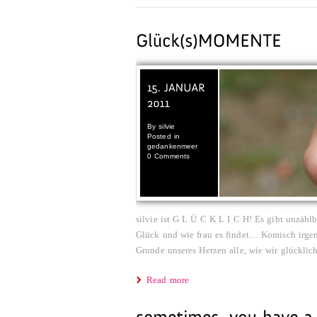
By
silvie
Posted in
gedankenmeer
0 Comments
silvie ist G L Ü C K L I C H! Es gibt unzäh
Glück und wie frau es findet… Komisch irge
Grunde unseres Herzen alle, wie wir glücklich
Read more