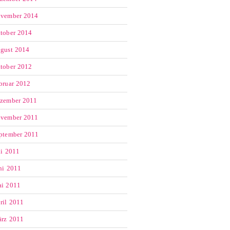
vember 2014
tober 2014
gust 2014
tober 2012
bruar 2012
zember 2011
vember 2011
ptember 2011
li 2011
ni 2011
i 2011
ril 2011
rz 2011