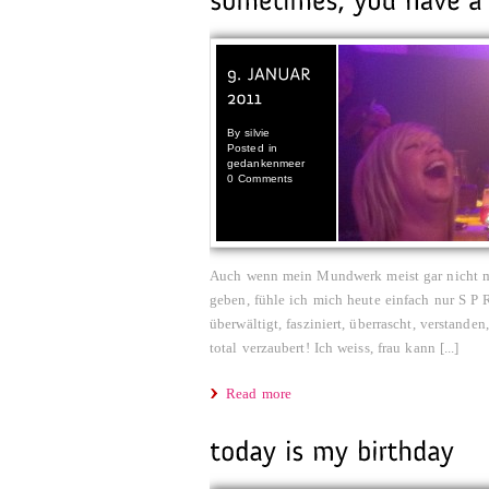
By
silvie
Posted in
gedankenmeer
0 Comments
Auch wenn mein Mundwerk meist gar nicht me
geben, fühle ich mich heute einfach nur S P
überwältigt, fasziniert, überrascht, verstanden
total verzaubert! Ich weiss, frau kann [...]
Read more