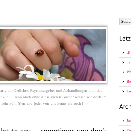
si
ha
Wa
Be
lbar viele Gedichte, Psychoratgeber und Abhandlungen über das
Ei
ndwie… Denn auch ohne diese vielen Bücher wissen wir doch im
 sein könn(t)en und jeder von uns kennt sie auch [...]
Ja
De