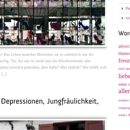
Pa
we
advent
blume
! Das Leben mancher Menschen ist so ordentlich wie ihr
freu
lig. Tja, bei mir ist nicht mal der Kleiderschrank sehr
später (wieder) gefunden, aber hallo? Mal ehrlich? Wer wühlt sich
insel
ip
...]
lieb
santa c
alle
sommer
vergang
winter