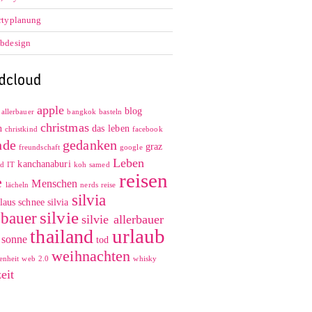
rtyplanung
bdesign
apple
blog
allerbauer
bangkok
basteln
christmas
n
das leben
christkind
facebook
nde
gedanken
graz
freundschaft
google
Leben
kanchanaburi
ad
IT
koh samed
reisen
e
Menschen
lächeln
nerds
reise
silvia
laus
schnee
silvia
silvie
rbauer
silvie allerbauer
urlaub
thailand
sonne
tod
weihnachten
enheit
web 2.0
whisky
zeit