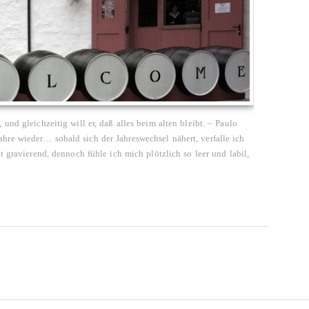
und gleichzeitig will er, daß alles beim alten bleibt. – Paulo
re wieder… sobald sich der Jahreswechsel nähert, verfalle ich
t gravierend, dennoch fühle ich mich plötzlich so leer und labil,