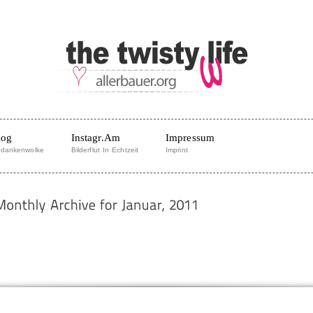
log
Instagr.am
Impressum
dankenwolke
Bilderflut In Echtzeit
Imprint