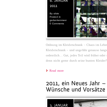
By
silvie
Posted in
gedankenmeer
0 Comments
Ordnung im Kleiderschrank – Chaos im Leben
Kleiderschrank – und ungefähr genauso langwei
ordentlich… Gut, jedes Teil wird früher oder 
denn nicht gerne durch seine bunten Kleider? [
Read more