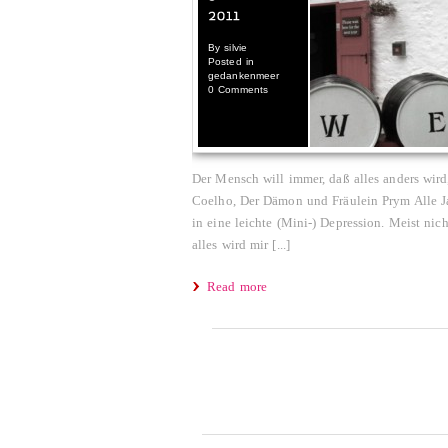
By
silvie
Posted in
gedankenmeer
0 Comments
Der Mensch will immer, daß alles anders wird, 
Coelho, Der Dämon und Fräulein Prym Alle Jah
in eine leichte (Mini-) Depression. Meist nich
alles wird mir [...]
Read more