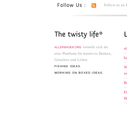
Follow us on 
versteht sich als
ALLERBAUER.ORG
s
eine Plattform für kreatives Denken,
h
Gestalten und Leben.
FISHING IDEAS.
W
WORKING ON BOXED IDEAS.
w
B
E
H