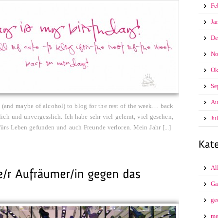
Fe
Ja
De
No
Ok
Se
Au
ke (and maybe of alcohol) to blog for the rest of the week… back
ch und unvergesslich. Ich habe sehr viel gelernt, viel gesehen,
Ju
ürs Leben gefunden und auch Freunde verloren. Mein Jahr [...]
Al
Ga
ge
me