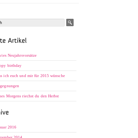
lvies Neujahrsvorsätze
ppy birthday
s ich euch und mir für 2015 wünsche
gegnungen
nes Morgens riechst du den Herbst
nuar 2016
zember 2014