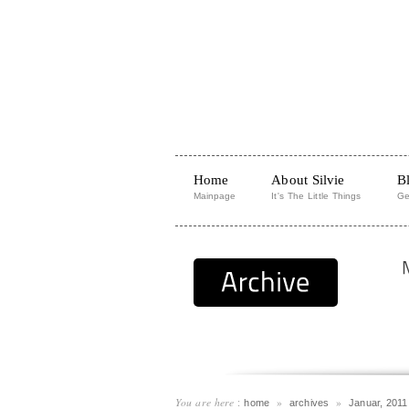
Home
About Silvie
B
Mainpage
It's The Little Things
Ge
You are here
:
»
»
home
archives
Januar, 2011