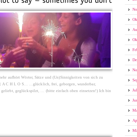
No
Ok
Au
Ok
Fe
De
No
hr aufhört Wörter, Sätze und (Un)Sinnigkeiten von sich zu
Se
 R A C H L O S… …glücklich, frei, geborgen, wunderbar,
Ju
, geliebt, geglückspilzt, … (bitte einfach oben einsetzen!) Ich bin
Ju
Ma
Ap
Mä