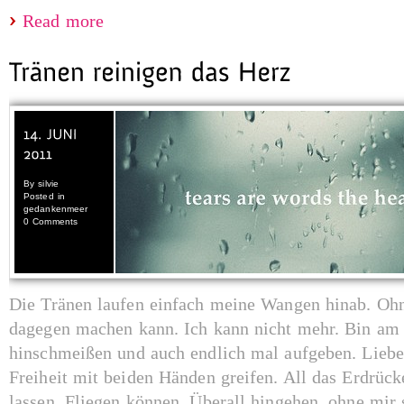
Read more
By
silvie
Posted in
gedankenmeer
0 Comments
Die Tränen laufen einfach meine Wangen hinab. Ohn
dagegen machen kann. Ich kann nicht mehr. Bin am 
hinschmeißen und auch endlich mal aufgeben. Lieber
Freiheit mit beiden Händen greifen. All das Erdrück
lassen. Fliegen können. Überall hingehen, ohne mir s