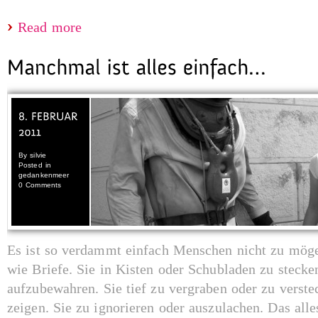
Read more
By
silvie
Posted in
gedankenmeer
0 Comments
Es ist so verdammt einfach Menschen nicht zu mög
wie Briefe. Sie in Kisten oder Schubladen zu steck
aufzubewahren. Sie tief zu vergraben oder zu verst
zeigen. Sie zu ignorieren oder auszulachen. Das alle