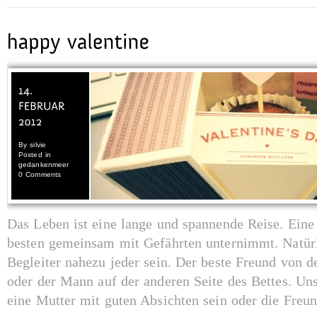
By
silvie
Posted in
gedankenmeer
0 Comments
Das Leben ist eine lange und spannende Reise. Eine
besten gemeinsam mit Gefährten unternimmt. Natürl
Begleiter nahezu jeder sein. Der beste Freund von d
oder der Mann auf der anderen Seite des Bettes. Uns
eine Mutter mit guten Absichten sein oder die Freund