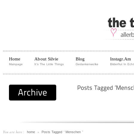
Home
About Silvie
Blog
Instagr.am
Mainpage
It's The Little Things
Gedankenwolke
Bilderflut In Echt
You are here
:
»
home
Posts Tagged ‘ Menschen ’