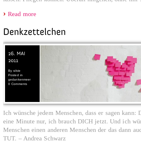
Read more
By
silvie
Posted in
gedankenmeer
0 Comments
Ich wünsche jedem Menschen, dass er sagen kann: D
eine Minute nur, ich brauch DICH jetzt. Und ich w
Menschen einen anderen Menschen der das dann 
TUT. – Andrea Schwarz