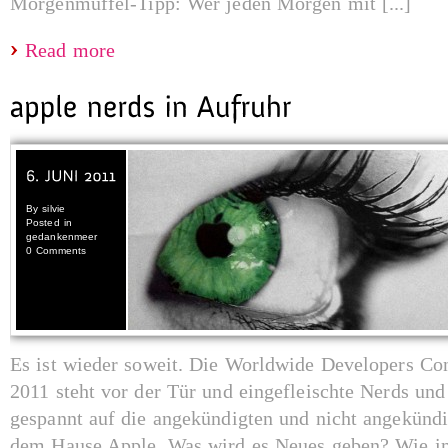
Morgenmuffel-Tipp: Wer jeden Morgen mit [...]
Read more
By
silvie
Posted in
gedankenmeer
0 Comments
Es ist wieder soweit. Die Worldwide Developers 
2011 steht vor der Tür und eingefleischte Nerds un
gespannt auf die angekündigten und nicht angekünd
dem Hause Apple. Was wird es Neues geben? Wie im