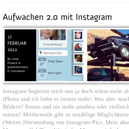
By
silvie
Posted in
gedankenmeer
0 Comments
Instagram begleitet mich nun ja doch schon mehr al
iPhone und ich liebe es immer mehr! Was aber mach
Bildern? Posten und nie mehr ansehen oder vielleich
nutzen? Mittlerweile gibt es unzählige Möglichkeite
(Weiter-)Verwendung von Instagram-Pics. Mein abso