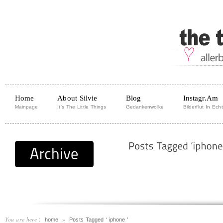
Home
About Silvie
Blog
Instagr.am
Mainpage
It's The Little Things
Gedankenwolke
Bilderflut In Echt
You are here
:
»
home
Posts Tagged ‘ iphone ’