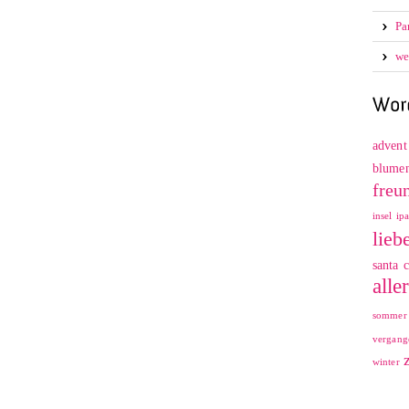
Pa
we
advent
blume
freu
insel
ip
lieb
santa c
alle
sommer
vergang
winter