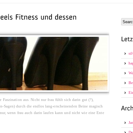
si
ha
Wa
Be
Ei
Faszination aus. Nicht nur frau fühlt sich darin gut (?),
en-Sagen) durch die endlos lang-erscheinenden Beine magisch
 nur, wenn frau auch darin laufen kann und nicht wie eine Ente
Ja
De