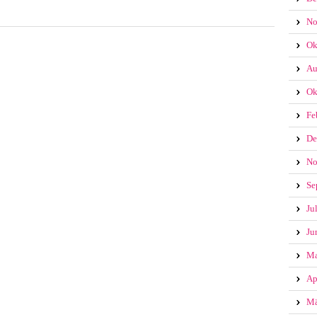
No
Ok
Au
Ok
Fe
De
No
Se
Ju
Ju
Ma
Ap
Mä