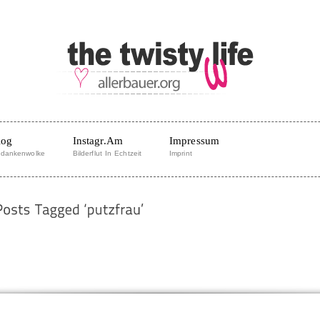
log
Instagr.am
Impressum
dankenwolke
Bilderflut In Echtzeit
Imprint