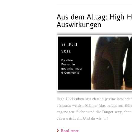
By
silvie
Posted in
gedankenmeer
0 Comments
High Heels üben seit eh und je eine besondere 
vielmehr werden Männer (das beruht auf Hör
angezogen. Sicher sind die Dinger sexy, aber
daherwatschelt. Und da wir [...]
Read more