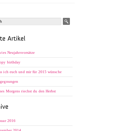
lvies Neujahrsvorsätze
ppy birthday
s ich euch und mir für 2015 wünsche
gegnungen
nes Morgens riechst du den Herbst
nuar 2016
zember 2014