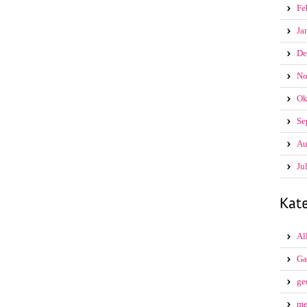
Fe
Ja
De
No
Ok
Se
Au
Ju
Al
Ga
ge
me