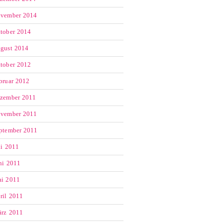
vember 2014
tober 2014
gust 2014
tober 2012
bruar 2012
zember 2011
vember 2011
ptember 2011
li 2011
ni 2011
i 2011
ril 2011
rz 2011