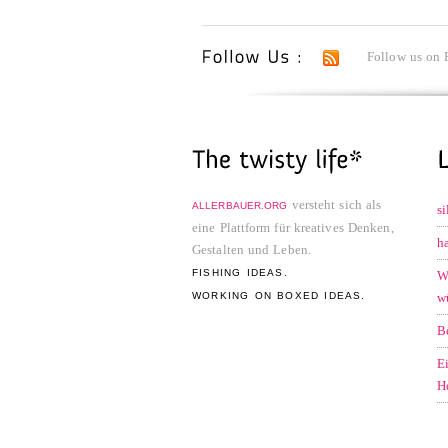
Follow us on 
versteht sich als
ALLERBAUER.ORG
s
eine Plattform für kreatives Denken,
h
Gestalten und Leben.
FISHING IDEAS.
W
WORKING ON BOXED IDEAS.
w
B
E
H