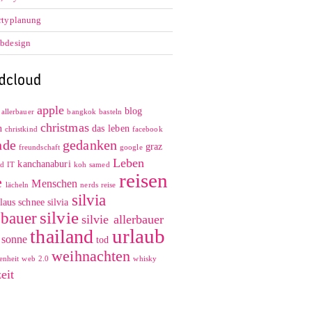
rtyplanung
bdesign
apple
blog
allerbauer
bangkok
basteln
christmas
n
das leben
christkind
facebook
nde
gedanken
graz
freundschaft
google
Leben
kanchanaburi
ad
IT
koh samed
reisen
e
Menschen
lächeln
nerds
reise
silvia
laus
schnee
silvia
silvie
rbauer
silvie allerbauer
urlaub
thailand
sonne
tod
weihnachten
enheit
web 2.0
whisky
zeit