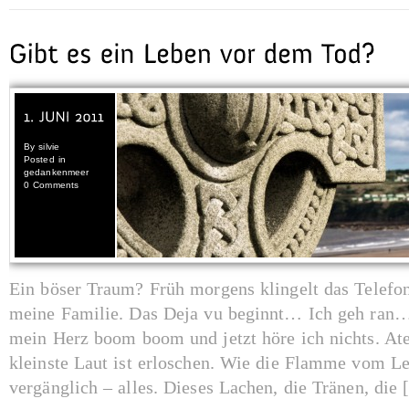
By
silvie
Posted in
gedankenmeer
0 Comments
Ein böser Traum? Früh morgens klingelt das Telefo
meine Familie. Das Deja vu beginnt… Ich geh ran
mein Herz boom boom und jetzt höre ich nichts. Ate
kleinste Laut ist erloschen. Wie die Flamme vom Leb
vergänglich – alles. Dieses Lachen, die Tränen, die [.