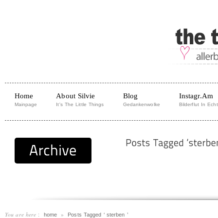
Home
About Silvie
Blog
Instagr.am
Mainpage
It's The Little Things
Gedankenwolke
Bilderflut In Echt
You are here
:
»
home
Posts Tagged ‘ sterben ’