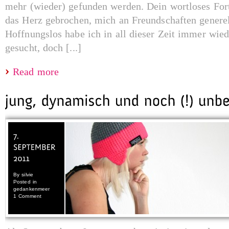
mehr (wieder) gefunden werden. Dein wortloses For
das Herz gebrochen, mich an Freundschaften genere
Hoffnungslos habe ich in all dieser Zeit immer wie
gesucht, doch [...]
Read more
By
silvie
Posted in
gedankenmeer
1 Comment