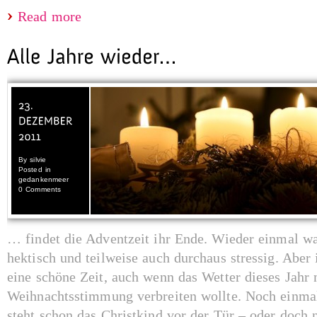
Read more
By
silvie
Posted in
gedankenmeer
0 Comments
… findet die Adventzeit ihr Ende. Wieder einmal wa
hektisch und teilweise auch durchaus stressig. Aber
eine schöne Zeit, auch wenn das Wetter dieses Jahr 
Weihnachtsstimmung verbreiten wollte. Noch einma
steht schon das Christkind vor der Tür – oder doch n