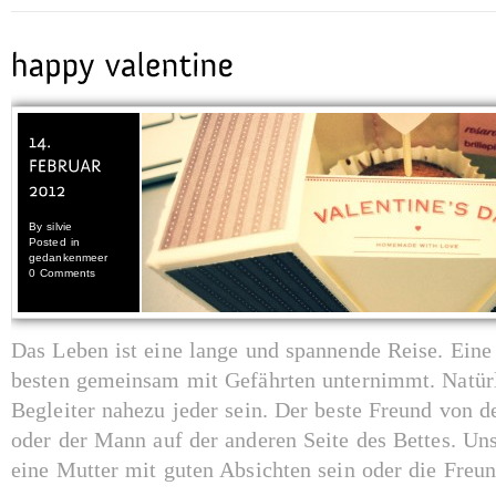
By
silvie
Posted in
gedankenmeer
0 Comments
Das Leben ist eine lange und spannende Reise. Eine
besten gemeinsam mit Gefährten unternimmt. Natürl
Begleiter nahezu jeder sein. Der beste Freund von d
oder der Mann auf der anderen Seite des Bettes. Uns
eine Mutter mit guten Absichten sein oder die Freund