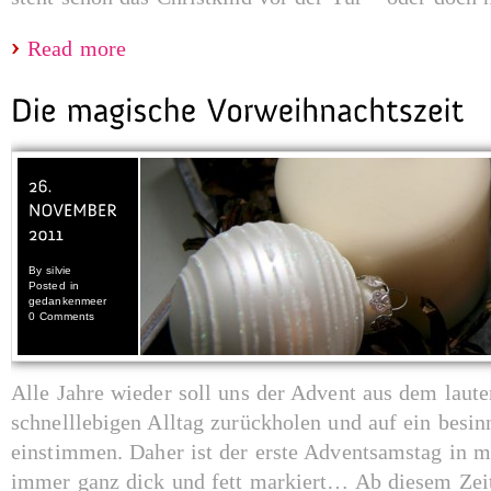
Read more
By
silvie
Posted in
gedankenmeer
0 Comments
Alle Jahre wieder soll uns der Advent aus dem laute
schnelllebigen Alltag zurückholen und auf ein besin
einstimmen. Daher ist der erste Adventsamstag in 
immer ganz dick und fett markiert… Ab diesem Zeit