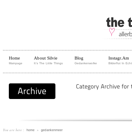
Home
About Silvie
Blog
Instagr.am
Mainpage
It's The Little Things
Gedankenwolke
Bilderflut In Echt
You are here
:
»
home
gedankenmeer