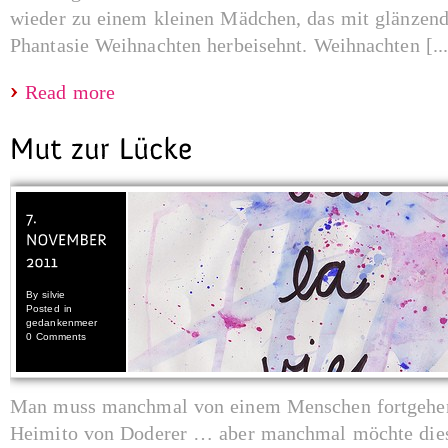
wieder zu einem kleinen Mädchen, das mit glänzen
Phantasie Weihnachten herbeisehnt. Weihnachten [...
Read more
By
silvie
Posted in
gedankenmeer
0 Comments
Man muss manchmal von einem Menschen fortgehen,
Heimito von Doderer … aber manchmal möchte dies